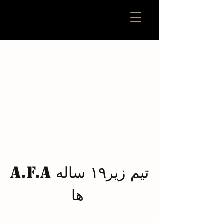
آکادمی فوتبال ایریس
تمرینات حرفه ای برای
بازیکنان نخبه
A.F.A تیم زیر۱۹ ساله
ها