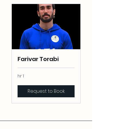
Farivar Torabi
1 hr
Request to Book