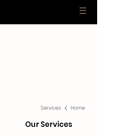
آکادمی فوتبال ایریس
تمرینات حرفه ای برای
بازیکنان نخبه
Services
Home
Our Services